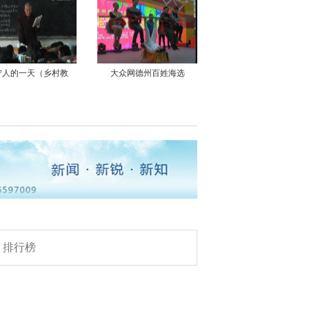
宁人的一天（乡村教
大众网德州百姓海选
淄博迎今冬头场大雪
排行榜