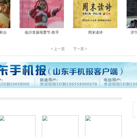
柜台
临沂首届母婴节-歌手
周末读诗
济
<
上一页
下一页
>