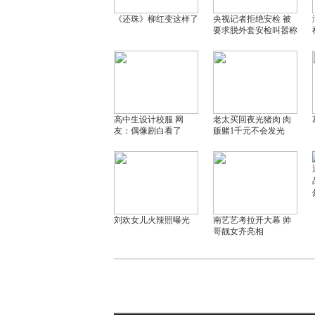
《还珠》柳红变这样了
央视记者拒绝安检 被
要求脱外套安检叫嚣称
高中生设计校服 网
老太买回夜光猪肉 肉
友：偶像剧白看了
贩赌1千元不会发光
刘欢女儿火辣照曝光
南艺艺考拉开大幕 帅
哥靓女齐亮相