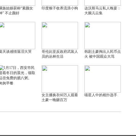
满族姑娘获称“素颜女
印度猴子收养流浪小狗
达沃斯马云私人晚宴：
神” 不止颜好
大腕儿云集
葛天谈感情落泪大哭
哥伦比亚反政府武装人
韩剧土豪掏出人民币点
员的丛林生活
火 被中国观众大骂
匆匆早餐
女主播换衣60万人观看
喵星人中的相扑选手
土豪一晚砸百万