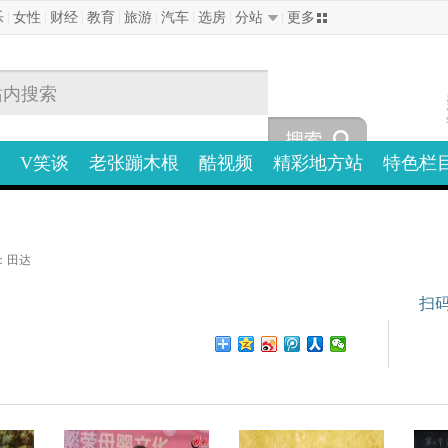
乐
|
女性
|
财经
|
教育
|
旅游
|
汽车
|
选房
|
分站
|
更多
V笑谈
老张蹦木根
酷视频
精彩地方站
特色栏
：田达
扫