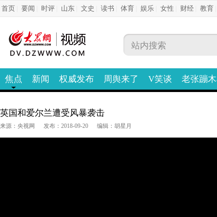
首页
|
要闻
|
时评
|
山东
|
文史
|
读书
|
体育
|
娱乐
|
女性
|
财经
|
教育
焦点
新闻
权威发布
周舆来了
V笑谈
老张蹦木
英国和爱尔兰遭受风暴袭击
来源：央视网
发布：2018-09-20
编辑：胡星月