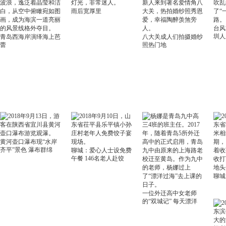
雨后宽厚里
台风
圳人
青岛西海岸演绎海上芭
八大关成人们拍摄婚纱
蕾
照热门地
黄河壶口瀑布现“水岸
齐平”景色 瀑布群绵
聊城：爱心人士设免费
午餐 146名老人赴饺
聊城
一位外迁高中女老师
的“双城记” 每天漂洋