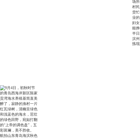
滨州
拣现
航拍山东青岛海滨秋色