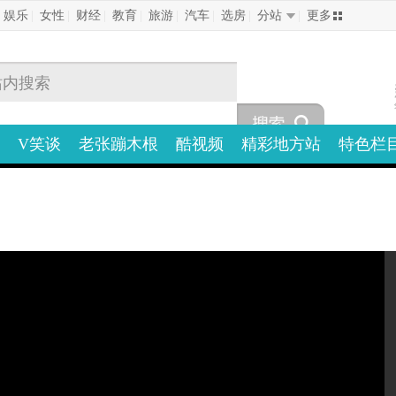
|
娱乐
|
女性
|
财经
|
教育
|
旅游
|
汽车
|
选房
|
分站
|
更多
V笑谈
老张蹦木根
酷视频
精彩地方站
特色栏