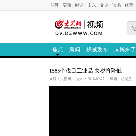
首页
|
要闻
|
时评
|
山东
|
文史
|
读书
|
体育
焦点
新闻
权威发布
周舆来了
1585个税目工业品 关税将降低
来源：央视网
发布：2018-09-27
编辑：胡星月