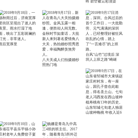
晖 碧空被云彩浸染
雨后宽厚里
台风“山竹”过境后 深
圳人上班之路“崎岖
八大关成人们拍摄婚纱
照热门地
山东邹城七旬老人独居
山坡种晚桃 年收入近6