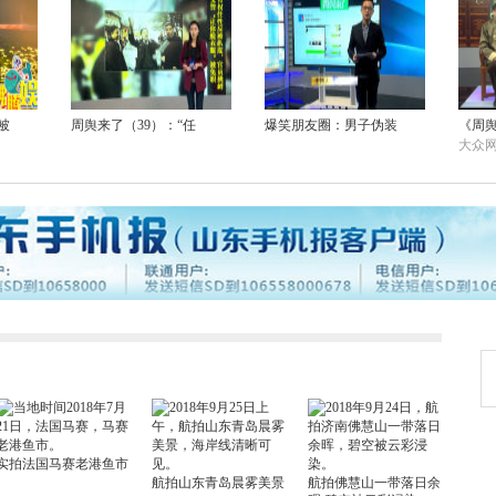
被
周舆来了（39）：“任
爆笑朋友圈：男子伪装
《周
大众网
实拍法国马赛老港鱼市
航拍山东青岛晨雾美景
航拍佛慧山一带落日余