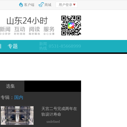
客户端
商城
用户登录
新闻
目
专题
0531-85668999
热线
选集
专辑：
国内
天宫二号完成两年在
轨设计寿命
undefined