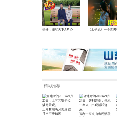
快播，搬尽天下A片心
《太子妃》一个直男
精彩推荐
土耳其现满月美景 皓
月当空美如画
智利一座火山出现活跃