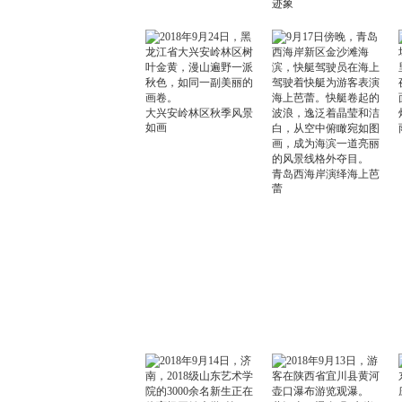
迹象
大兴安岭林区秋季风景
如画
青岛西海岸演绎海上芭
蕾