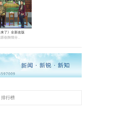
新疆：旅游发展亮点
频现
undefined
“温比亚”携风带雨一
舆来了》全新改版
路北上
原创舆情分...
undefined
12岁男孩带爸骑行
1700公里
undefined
前七月我国使用外资
稳步增长
undefined
排行榜
国家卫健委发布疫苗
问题解答
undefined
通海受灾群众陆续入