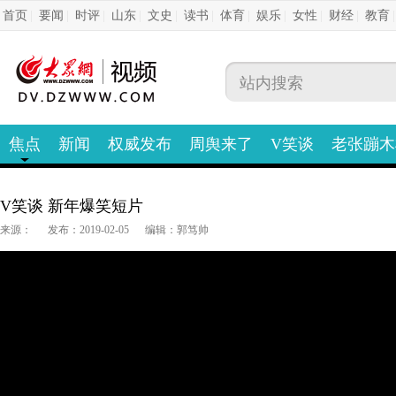
首页
|
要闻
|
时评
|
山东
|
文史
|
读书
|
体育
|
娱乐
|
女性
|
财经
|
教育
焦点
新闻
权威发布
周舆来了
V笑谈
老张蹦木
V笑谈 新年爆笑短片
来源：
发布：2019-02-05
编辑：郭笃帅