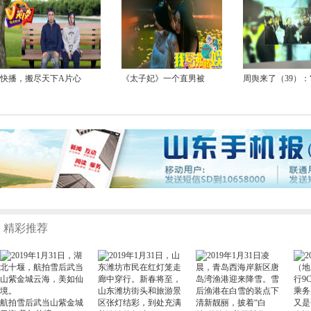
快播，搬尽天下A片心
《太子妃》一个直男被
周舆来了（39）：
精彩推荐
航拍雪后武当山紫金城