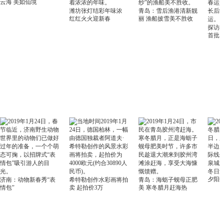
云海 美如仙境
潍坊张灯结彩年味浓
青岛：雪后渔港清新靓
红红火火迎新春
丽 渔船披雪美不胜收
探访
首批
冬日
夕阳
济南：动物新春秀“表
希特勒创作水彩画将拍
青岛：海蛎子蚬母正肥
情包”
卖 起拍价3万
美 寒冬腊月赶海热