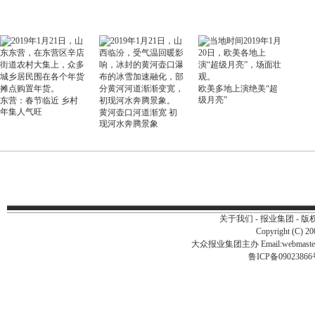
欧美多地上演绝美“超
级月亮”
东营：春节临近 乡村
年集人气旺
黄河壶口河道渐宽 初
现河水奔腾景象
关于我们
-
报业集团
-
版
Copyright (C) 2
大众报业集团主办 Email:
webmast
鲁ICP备0902386