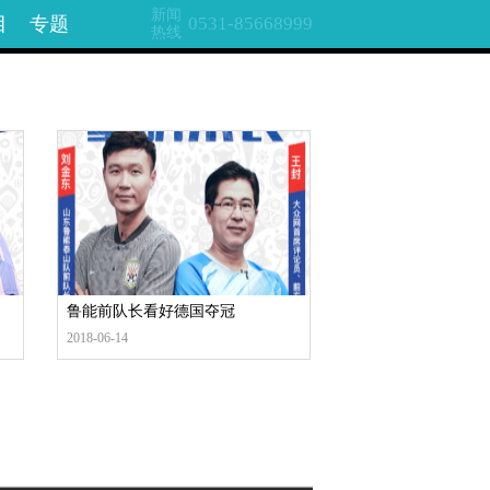
新闻
目
专题
0531-85668999
热线
鲁能前队长看好德国夺冠
2018-06-14