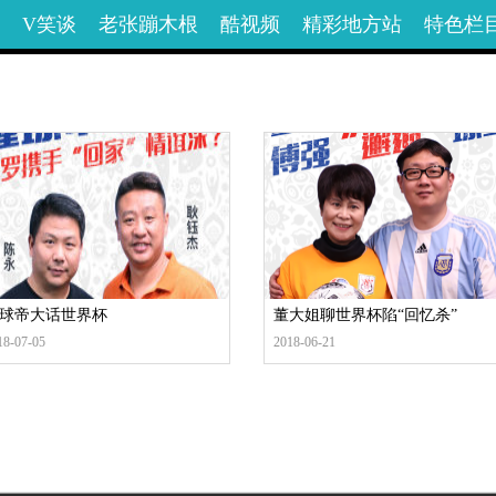
V笑谈
老张蹦木根
酷视频
精彩地方站
特色栏
球帝大话世界杯
董大姐聊世界杯陷“回忆杀”
18-07-05
2018-06-21