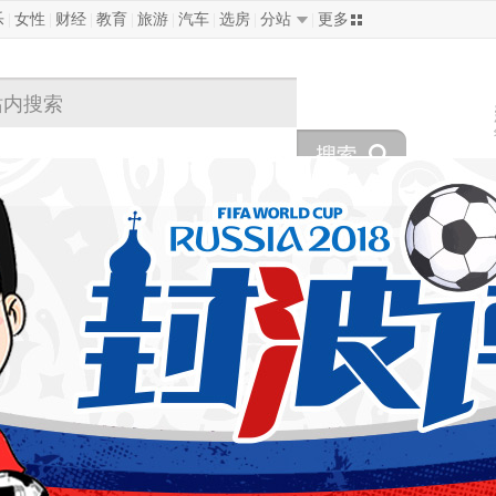
乐
|
女性
|
财经
|
教育
|
旅游
|
汽车
|
选房
|
分站
|
更多