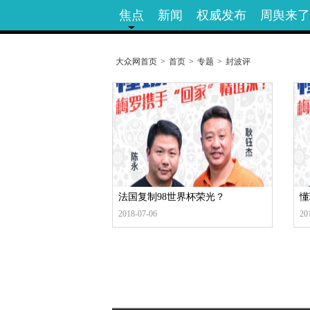
焦点
新闻
权威发布
周舆来了
大众网首页
>
首页
>
专题
>
封波评
法国复制98世界杯荣光？
懂
2018-07-06
20