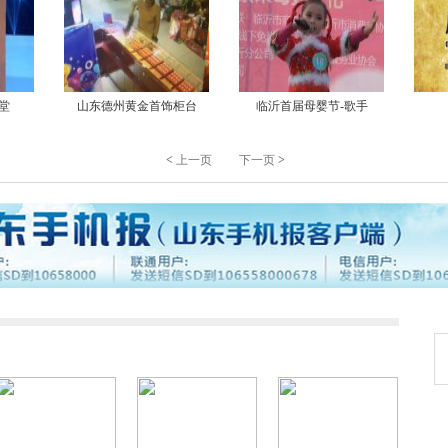
堂
山东德州黄金首饰柜台
临沂首届母婴节-歌手
<
上一页
下一页
>