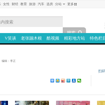
乐
|
女性
|
财经
|
教育
|
旅游
|
汽车
|
选房
|
分站
|
更多
V笑谈
老张蹦木根
酷视频
精彩地方站
特色栏
编辑：李正
扫