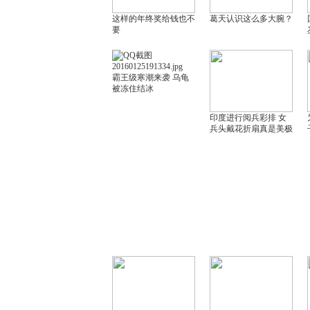
这样的年终奖给钱也不
葛天认识这么多大腕？
要
霸王级寒潮来袭 乌龟
被冻住结冰
印度进行阅兵彩排 女
兵头戴花折扇真是美极