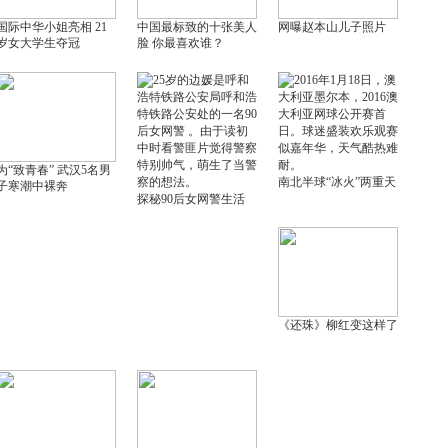
国际中华小姐亮相 21
中国最标致的十张美人
网曝赵本山儿子照片
岁女大学生夺冠
脸 你最喜欢谁？
为“致青春” 武汉5名男
南北半球“冰火”两重天
子寒潮中裸奔
探秘90后女网警生活
《还珠》柳红变这样了