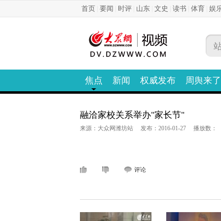
首页
|
要闻
|
时评
|
山东
|
文史
|
读书
|
体育
|
娱
焦点
新闻
权威发布
周舆来了
融洽家校关系举办"家长节"
来源：大众网潍坊站
发布：2016-01-27
播放数：
评论